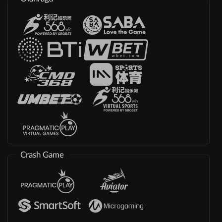
Crash Game