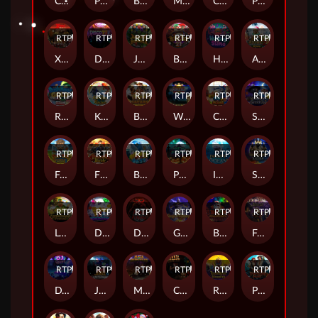
Crazy Bounty: Jackpot
Pinata Fest
Bunny to the Moon
Maya: Elemental Totem 2
Cai Shen Fortune
PUBG2
RTP
92%
RTP
91%
RTP
90%
RTP
93%
RTP
93%
RTP
95%
Xmas Gift Delight
Disco 777
Jumanji Bonanza
BlackJack21
Hungry Slime
Aztec: Bonus Hunt 2 Xmas
RTP
81%
RTP
93%
RTP
85%
RTP
81%
RTP
79%
RTP
85%
Rush Hour Gold
Kingyo Riches
Book of Safari
World Cup Final
Cat & Mouse
Starry Adventure
RTP
90%
RTP
82%
RTP
94%
RTP
86%
RTP
82%
RTP
93%
Football Fever
Fighting Bull
Big Net Bass
Phantom Multiplier
Infinity Ocean
Scale of Heaven: Anubis
RTP
85%
RTP
94%
RTP
83%
RTP
89%
RTP
88%
RTP
84%
Leprechaun’s Fortune
Disco 777 Hold and Win
Dark Ritual
Genie Mystery
Boom of Prosperity
Fantastic Beast
RTP
94%
RTP
79%
RTP
81%
RTP
92%
RTP
84%
RTP
80%
DJ Fever
Jewel Mastermind
Mace of Hercules
Cookie Hunter
Ramakien Blessing
Pirate Treasure Hunt