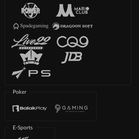
Poker
E-Sports