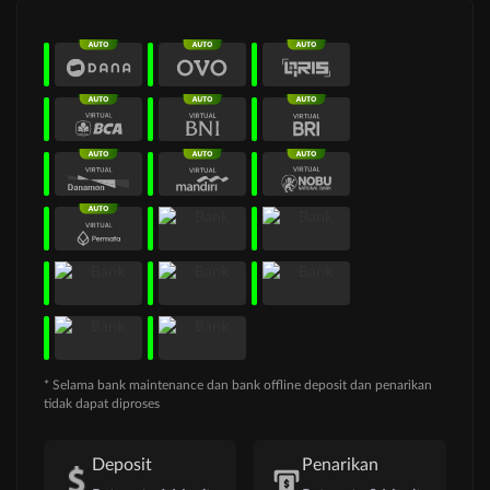
* Selama bank maintenance dan bank offline deposit dan penarikan
tidak dapat diproses
Deposit
Penarikan