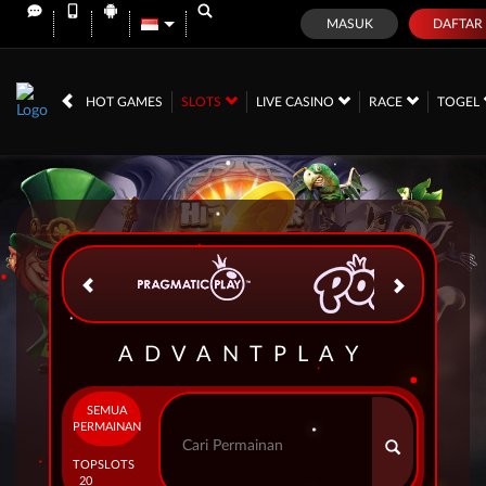
MASUK
DAFTAR
IDR
12,701,723,
HOT GAMES
SLOTS
LIVE CASINO
RACE
TOGEL
ADVANTPLAY
SEMUA
PERMAINAN
TOP
SLOTS
20