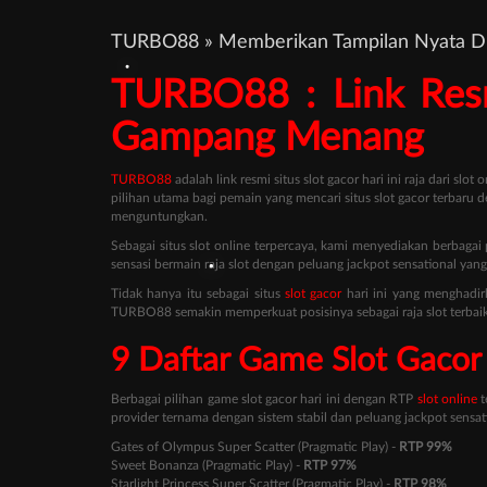
TURBO88 » Memberikan Tampilan Nyata Di
TURBO88 : Link Resmi
Gampang Menang
TURBO88
adalah link resmi situs slot gacor hari ini raja dari
pilihan utama bagi pemain yang mencari situs slot gacor terbaru
menguntungkan.
Sebagai situs slot online terpercaya, kami menyediakan berbagai
sensasi bermain raja slot dengan peluang jackpot sensational ya
Tidak hanya itu sebagai situs
slot gacor
hari ini yang menghadir
TURBO88 semakin memperkuat posisinya sebagai raja slot terbaik.
9 Daftar Game Slot Gacor
Berbagai pilihan game slot gacor hari ini dengan RTP
slot online
t
provider ternama dengan sistem stabil dan peluang jackpot sensat
Gates of Olympus Super Scatter (Pragmatic Play) -
RTP 99%
Sweet Bonanza (Pragmatic Play) -
RTP 97%
Starlight Princess Super Scatter (Pragmatic Play) -
RTP 98%