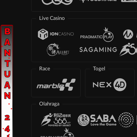
Live Casino
BANTUAN 24JAM
Race
Togel
Olahraga