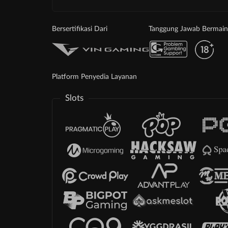
Bersertifikasi Dari
Tanggung Jawab Bermain
Platform Penyedia Layanan
Slots