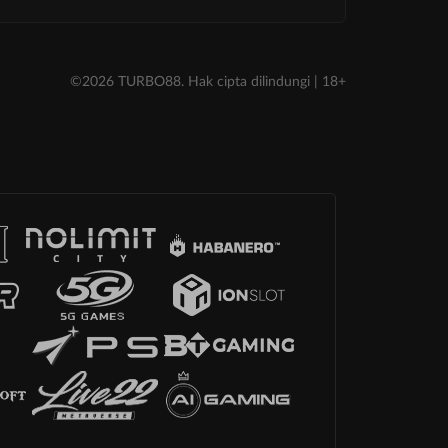
©2026 TURBO88. Hak cipta dilindungi | 18+