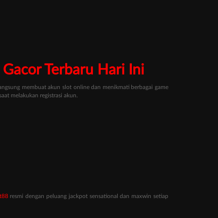
Gacor Terbaru Hari Ini
langsung membuat akun slot online dan menikmati berbagai game
aat melakukan registrasi akun.
ot88
resmi dengan peluang jackpot sensational dan maxwin setiap