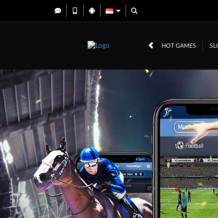
HOT GAMES
SL