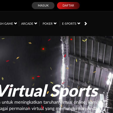
MASUK
DAFTAR
SH GAME
ARCADE
POKER
E-SPORTS
SABUNG AYAM
irtual Sports
 untuk meningkatkan taruhan virtual online, kami
agai permainan virtual yang memungkinkan Anda